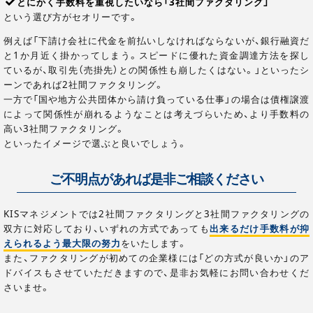
とにかく手数料を重視したいなら「3社間ファクタリング」
という選び方がセオリーです。
例えば「下請け会社に代金を前払いしなければならないが、銀行融資だ
と1か月近く掛かってしまう。スピードに優れた資金調達方法を探し
ているが、取引先（売掛先）との関係性も崩したくはない。」といったシ
ーンであれば2社間ファクタリング。
一方で「国や地方公共団体から請け負っている仕事」の場合は債権譲渡
によって関係性が崩れるようなことは考えづらいため、より手数料の
高い3社間ファクタリング。
といったイメージで選ぶと良いでしょう。
ご不明点があれば是非ご相談ください
KISマネジメントでは2社間ファクタリングと3社間ファクタリングの
双方に対応しており、いずれの方式であっても
出来るだけ手数料が抑
えられるよう最大限の努力
をいたします。
また、ファクタリングが初めての企業様には「どの方式が良いか」のア
ドバイスもさせていただきますので、是非お気軽にお問い合わせくだ
さいませ。